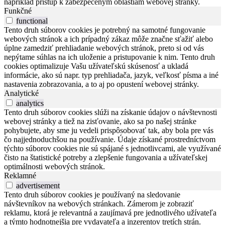
napríklad prístup k zabezpečeným oblastiam webovej stránky.
Funkčné
functional
Tento druh súborov cookies je potrebný na samotné fungovanie
webových stránok a ich prípadný zákaz môže značne sťažiť alebo
úplne zamedziť prehliadanie webových stránok, preto si od vás
nepýtame súhlas na ich uloženie a pristupovanie k nim. Tento druh
cookies optimalizuje Vašu užívateľskú skúsenosť a ukladá
informácie, ako sú napr. typ prehliadača, jazyk, veľkosť písma a iné
nastavenia zobrazovania, a to aj po opustení webovej stránky.
Analytické
analytics
Tento druh súborov cookies slúži na získanie údajov o návštevnosti
webovej stránky a tiež na zisťovanie, ako sa po našej stránke
pohybujete, aby sme ju vedeli prispôsobovať tak, aby bola pre vás
čo najjednoduchšou na používanie. Údaje získané prostredníctvom
týchto súborov cookies nie sú spájané s jednotlivcami, ale využívané
čisto na štatistické potreby a zlepšenie fungovania a užívateľskej
optimálnosti webových stránok.
Reklamné
advertisement
Tento druh súborov cookies je používaný na sledovanie
návštevníkov na webových stránkach. Zámerom je zobraziť
reklamu, ktorá je relevantná a zaujímavá pre jednotlivého užívateľa
a týmto hodnotnejšia pre vydavateľa a inzerentov tretích strán.