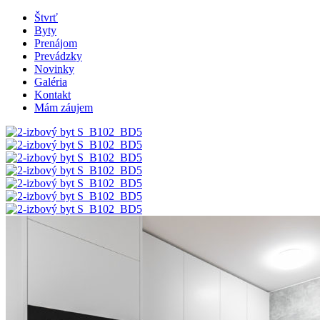
Štvrť
Byty
Prenájom
Prevádzky
Novinky
Galéria
Kontakt
Mám záujem