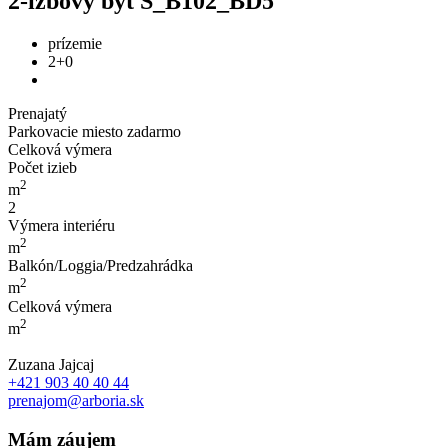
2-izbový byt S_B102_BD5
prízemie
2+0
Prenajatý
Parkovacie miesto zadarmo
Celková výmera
Počet izieb
2
m
2
Výmera interiéru
2
m
Balkón/Loggia/Predzahrádka
2
m
Celková výmera
2
m
Zuzana Jajcaj
+421 903 40 40 44
prenajom@arboria.sk
Mám záujem