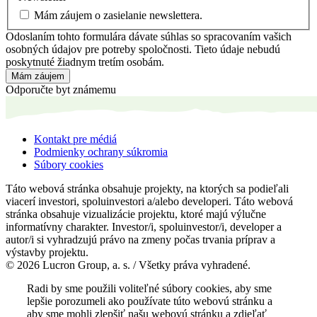
Mám záujem o zasielanie newslettera.
Odoslaním tohto formulára dávate súhlas so spracovaním vašich
osobných údajov pre potreby spoločnosti. Tieto údaje nebudú
poskytnuté žiadnym tretím osobám.
Mám záujem
Odporučte byt známemu
Kontakt pre médiá
Podmienky ochrany súkromia
Súbory cookies
Táto webová stránka obsahuje projekty, na ktorých sa podieľali
viacerí investori, spoluinvestori a/alebo developeri. Táto webová
stránka obsahuje vizualizácie projektu, ktoré majú výlučne
informatívny charakter. Investor/i, spoluinvestor/i, developer a
autor/i si vyhradzujú právo na zmeny počas trvania príprav a
výstavby projektu.
© 2026 Lucron Group, a. s. / Všetky práva vyhradené.
Radi by sme použili voliteľné súbory cookies, aby sme
lepšie porozumeli ako používate túto webovú stránku a
aby sme mohli zlepšiť našu webovú stránku a zdieľať