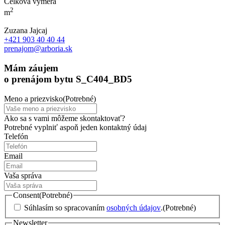
Celková výmera
2
m
Zuzana Jajcaj
+421 903 40 40 44
prenajom@arboria.sk
Mám záujem
o prenájom bytu S_C404_BD5
Meno a priezvisko
(Potrebné)
Ako sa s vami môžeme skontaktovať?
Potrebné vyplniť aspoň jeden kontaktný údaj
Telefón
Email
Vaša správa
Consent
(Potrebné)
Súhlasím so spracovaním
osobných údajov
.
(Potrebné)
Newsletter