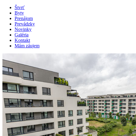
Štvrť
Byty
Prenájom
Prevádzky
Novinky
Galéria
Kontakt
Mám záujem