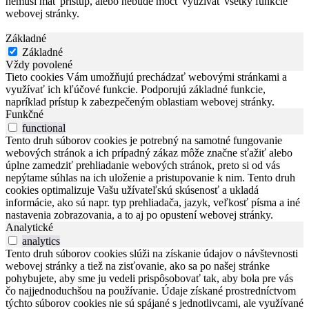
nemusí mať prístup, alebo nebude môcť využívať všetky funkcie
webovej stránky.
Základné
Základné
Vždy povolené
Tieto cookies Vám umožňujú prechádzať webovými stránkami a
využívať ich kľúčové funkcie. Podporujú základné funkcie,
napríklad prístup k zabezpečeným oblastiam webovej stránky.
Funkčné
functional
Tento druh súborov cookies je potrebný na samotné fungovanie
webových stránok a ich prípadný zákaz môže značne sťažiť alebo
úplne zamedziť prehliadanie webových stránok, preto si od vás
nepýtame súhlas na ich uloženie a pristupovanie k nim. Tento druh
cookies optimalizuje Vašu užívateľskú skúsenosť a ukladá
informácie, ako sú napr. typ prehliadača, jazyk, veľkosť písma a iné
nastavenia zobrazovania, a to aj po opustení webovej stránky.
Analytické
analytics
Tento druh súborov cookies slúži na získanie údajov o návštevnosti
webovej stránky a tiež na zisťovanie, ako sa po našej stránke
pohybujete, aby sme ju vedeli prispôsobovať tak, aby bola pre vás
čo najjednoduchšou na používanie. Údaje získané prostredníctvom
týchto súborov cookies nie sú spájané s jednotlivcami, ale využívané