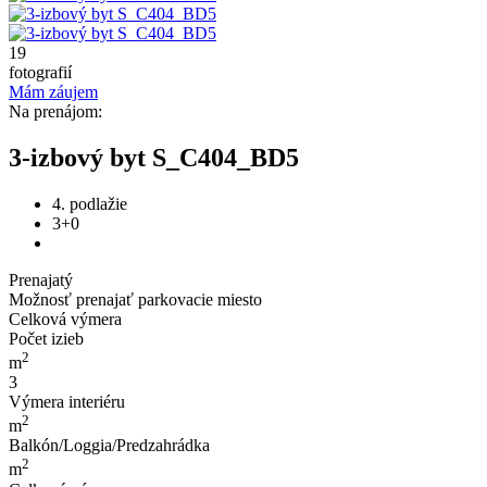
19
fotografií
Mám záujem
Na prenájom:
3-izbový byt S_C404_BD5
4. podlažie
3+0
Prenajatý
Možnosť prenajať parkovacie miesto
Celková výmera
Počet izieb
2
m
3
Výmera interiéru
2
m
Balkón/Loggia/Predzahrádka
2
m