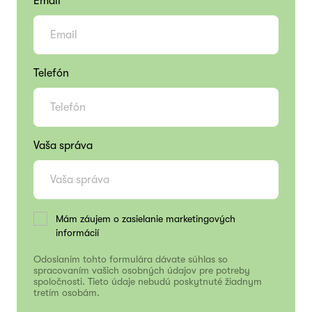
Email
Telefón
Vaša správa
Mám záujem o zasielanie marketingových
informácií
Odoslaním tohto formulára dávate súhlas so
spracovaním vašich osobných údajov pre potreby
spoločnosti. Tieto údaje nebudú poskytnuté žiadnym
tretím osobám.