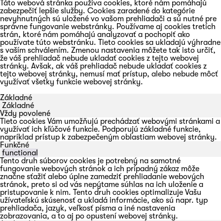
Táto webová stránka používa cookies, ktoré nám pomáhajú
zabezpečiť lepšie služby. Cookies zaradené do kategórie
nevyhnutných sú uložené vo vašom prehliadači a sú nutné pre
správne fungovanie webstránky. Používame aj cookies tretích
strán, ktoré nám pomáhajú analyzovať a pochopiť ako
používate túto webstránku. Tieto cookies sa ukladajú výhradne
s vaším schválením. Zmenou nastavenia môžete tak isto určiť,
že váš prehliadač nebude ukladať cookies z tejto webovej
stránky. Avšak, ak váš prehliadač nebude ukladať cookies z
tejto webovej stránky, nemusí mať prístup, alebo nebude môcť
využívať všetky funkcie webovej stránky.
Základné
Základné
Vždy povolené
Tieto cookies Vám umožňujú prechádzať webovými stránkami a
využívať ich kľúčové funkcie. Podporujú základné funkcie,
napríklad prístup k zabezpečeným oblastiam webovej stránky.
Funkčné
functional
Tento druh súborov cookies je potrebný na samotné
fungovanie webových stránok a ich prípadný zákaz môže
značne sťažiť alebo úplne zamedziť prehliadanie webových
stránok, preto si od vás nepýtame súhlas na ich uloženie a
pristupovanie k nim. Tento druh cookies optimalizuje Vašu
užívateľskú skúsenosť a ukladá informácie, ako sú napr. typ
prehliadača, jazyk, veľkosť písma a iné nastavenia
zobrazovania, a to aj po opustení webovej stránky.