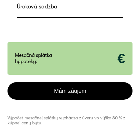
Úroková sadzba
€
Mesačná splátka
hypotéky:
Mám záujem
Výpočet mesačnej splátky vychádza z úveru vo výške 80 % z
kúpnej ceny bytu.