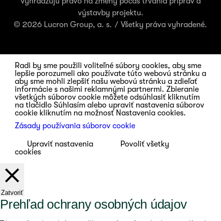
vyhradzujú právo na zmeny počas trvania príprav a
výstavby projektu.
© 2026 Lucron Group, a. s. / Všetky práva vyhradené.
Radi by sme použili voliteľné súbory cookies, aby sme
lepšie porozumeli ako používate túto webovú stránku a
aby sme mohli zlepšiť našu webovú stránku a zdieľať
informácie s našimi reklamnými partnermi. Zbieranie
všetkých súborov cookie môžete odsúhlasiť kliknutím
na tlačidlo Súhlasím alebo upraviť nastavenia súborov
cookie kliknutím na možnosť Nastavenia cookies.
Zásady používania súborov cookie
Upraviť nastavenia
Povoliť všetky
cookies
Zatvoriť
Prehľad ochrany osobných údajov