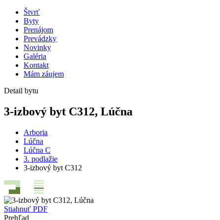
Štvrť
Byty
Prenájom
Prevádzky
Novinky
Galéria
Kontakt
Mám záujem
Detail bytu
3-izbový byt C312, Lúčna
Arboria
Lúčna
Lúčna C
3. podlažie
3-izbový byt C312
Stiahnuť PDF
Prehľad