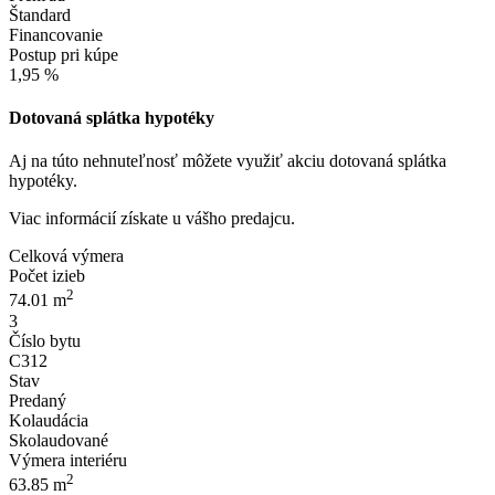
Štandard
Financovanie
Postup pri kúpe
1,95 %
Dotovaná splátka hypotéky
Aj na túto nehnuteľnosť môžete využiť akciu dotovaná splátka
hypotéky.
Viac informácií získate u vášho predajcu.
Celková výmera
Počet izieb
2
74.01 m
3
Číslo bytu
C312
Stav
Predaný
Kolaudácia
Skolaudované
Výmera interiéru
2
63.85 m