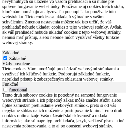
nevyhnutných sú uložené vo vašom prehliadači a sú nutné pre
správne fungovanie webstránky. Používame aj cookies tretích strán,
ktoré nám pomáhajú analyzovať a pochopiť ako používate túto
webstránku. Tieto cookies sa ukladajú výhradne s vaším
schválením. Zmenou nastavenia môžete tak isto určiť, že váš
prehliadač nebude ukladať cookies z tejto webovej stránky. Avšak,
ak váš prehliadač nebude ukladať cookies z tejto webovej stránky,
nemusí mať prístup, alebo nebude môcť využívať všetky funkcie
webovej stránky.
Základné
Základné
Vždy povolené
Tieto cookies Vám umožňujú prechádzať webovými stránkami a
využívať ich kľúčové funkcie. Podporujú základné funkcie,
napríklad prístup k zabezpečeným oblastiam webovej stránky.
Funkčné
functional
Tento druh súborov cookies je potrebný na samotné fungovanie
webových stránok a ich prípadný zákaz môže značne sťažiť alebo
úplne zamedziť prehliadanie webových stránok, preto si od vás
nepýtame súhlas na ich uloženie a pristupovanie k nim. Tento druh
cookies optimalizuje Vašu užívateľskú skúsenosť a ukladá
informácie, ako sú napr. typ prehliadača, jazyk, veľkosť písma a iné
nastavenia zobrazovania, a to aj po opustení webovej stránky.