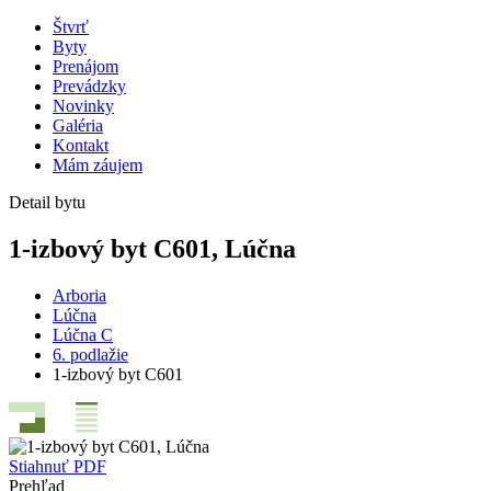
Štvrť
Byty
Prenájom
Prevádzky
Novinky
Galéria
Kontakt
Mám záujem
Detail bytu
1-izbový byt C601, Lúčna
Arboria
Lúčna
Lúčna C
6. podlažie
1-izbový byt C601
Stiahnuť PDF
Prehľad