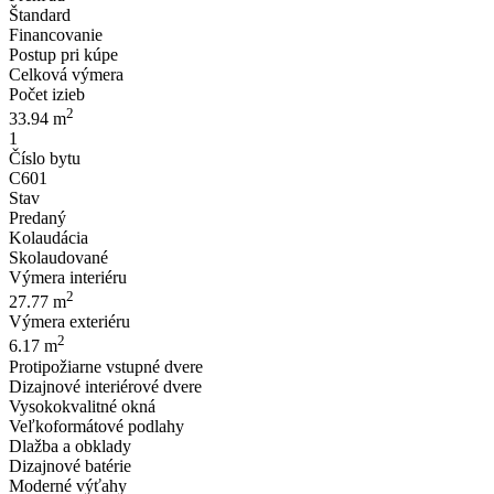
Štandard
Financovanie
Postup pri kúpe
Celková výmera
Počet izieb
2
33.94 m
1
Číslo bytu
C601
Stav
Predaný
Kolaudácia
Skolaudované
Výmera interiéru
2
27.77 m
Výmera exteriéru
2
6.17 m
Protipožiarne vstupné dvere
Dizajnové interiérové dvere
Vysokokvalitné okná
Veľkoformátové podlahy
Dlažba a obklady
Dizajnové batérie
Moderné výťahy