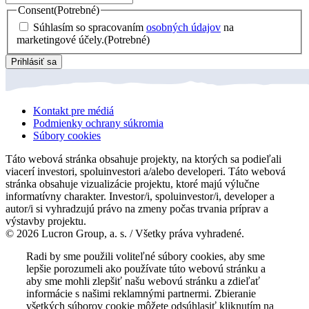
Consent
(Potrebné)
Súhlasím so spracovaním
osobných údajov
na
marketingové účely.
(Potrebné)
Prihlásiť sa
Kontakt pre médiá
Podmienky ochrany súkromia
Súbory cookies
Táto webová stránka obsahuje projekty, na ktorých sa podieľali
viacerí investori, spoluinvestori a/alebo developeri. Táto webová
stránka obsahuje vizualizácie projektu, ktoré majú výlučne
informatívny charakter. Investor/i, spoluinvestor/i, developer a
autor/i si vyhradzujú právo na zmeny počas trvania príprav a
výstavby projektu.
© 2026 Lucron Group, a. s. / Všetky práva vyhradené.
Radi by sme použili voliteľné súbory cookies, aby sme
lepšie porozumeli ako používate túto webovú stránku a
aby sme mohli zlepšiť našu webovú stránku a zdieľať
informácie s našimi reklamnými partnermi. Zbieranie
všetkých súborov cookie môžete odsúhlasiť kliknutím na