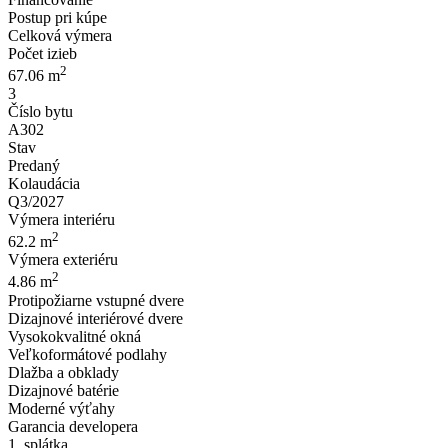
Postup pri kúpe
Celková výmera
Počet izieb
2
67.06 m
3
Číslo bytu
A302
Stav
Predaný
Kolaudácia
Q3/2027
Výmera interiéru
2
62.2 m
Výmera exteriéru
2
4.86 m
Protipožiarne vstupné dvere
Dizajnové interiérové dvere
Vysokokvalitné okná
Veľkoformátové podlahy
Dlažba a obklady
Dizajnové batérie
Moderné výťahy
Garancia developera
1. splátka