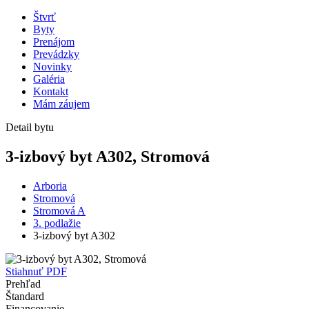
Štvrť
Byty
Prenájom
Prevádzky
Novinky
Galéria
Kontakt
Mám záujem
Detail bytu
3-izbový byt A302, Stromová
Arboria
Stromová
Stromová A
3. podlažie
3-izbový byt A302
Stiahnuť PDF
Prehľad
Štandard
Financovanie