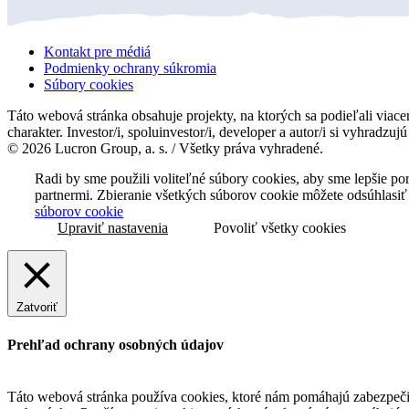
Kontakt pre médiá
Podmienky ochrany súkromia
Súbory cookies
Táto webová stránka obsahuje projekty, na ktorých sa podieľali viacer
charakter. Investor/i, spoluinvestor/i, developer a autor/i si vyhradzu
© 2026 Lucron Group, a. s. / Všetky práva vyhradené.
Radi by sme použili voliteľné súbory cookies, aby sme lepšie p
partnermi. Zbieranie všetkých súborov cookie môžete odsúhlasiť
súborov cookie
Upraviť nastavenia
Povoliť všetky cookies
Zatvoriť
Prehľad ochrany osobných údajov
Táto webová stránka používa cookies, ktoré nám pomáhajú zabezpečiť