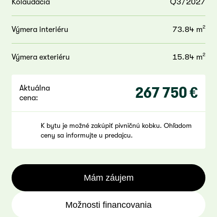
Kolaudácia
Q3/2027
2
Výmera interiéru
73.84 m
2
Výmera exteriéru
15.84 m
Aktuálna
267 750 €
cena:
K bytu je možné zakúpiť pivničnú kobku. Ohľadom
ceny sa informujte u predajcu.
Mám záujem
Možnosti financovania