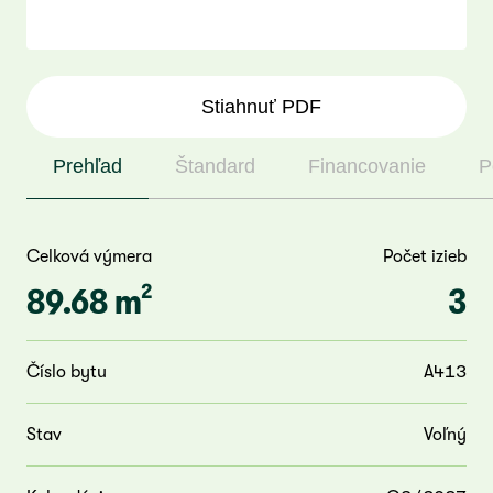
Stiahnuť PDF
Prehľad
Štandard
Financovanie
P
Celková výmera
Počet izieb
2
89.68 m
3
Číslo bytu
A413
Stav
Voľný