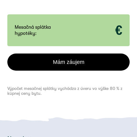
€
Mesačná splátka
hypotéky:
Mám záujem
Výpočet mesačnej splátky vychádza z úveru vo výške 80 % z
kúpnej ceny bytu.