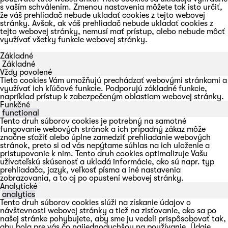
s vaším schválením. Zmenou nastavenia môžete tak isto určiť,
že váš prehliadač nebude ukladať cookies z tejto webovej
stránky. Avšak, ak váš prehliadač nebude ukladať cookies z
tejto webovej stránky, nemusí mať prístup, alebo nebude môcť
využívať všetky funkcie webovej stránky.
Základné
Základné
Vždy povolené
Tieto cookies Vám umožňujú prechádzať webovými stránkami a
využívať ich kľúčové funkcie. Podporujú základné funkcie,
napríklad prístup k zabezpečeným oblastiam webovej stránky.
Funkčné
functional
Tento druh súborov cookies je potrebný na samotné
fungovanie webových stránok a ich prípadný zákaz môže
značne sťažiť alebo úplne zamedziť prehliadanie webových
stránok, preto si od vás nepýtame súhlas na ich uloženie a
pristupovanie k nim. Tento druh cookies optimalizuje Vašu
užívateľskú skúsenosť a ukladá informácie, ako sú napr. typ
prehliadača, jazyk, veľkosť písma a iné nastavenia
zobrazovania, a to aj po opustení webovej stránky.
Analytické
analytics
Tento druh súborov cookies slúži na získanie údajov o
návštevnosti webovej stránky a tiež na zisťovanie, ako sa po
našej stránke pohybujete, aby sme ju vedeli prispôsobovať tak,
aby bola pre vás čo najjednoduchšou na používanie. Údaje