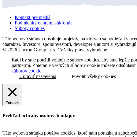
Kontakt pre médiá
Podmienky ochrany súkromia
Súbory cookies
Táto webová stránka obsahuje projekty, na ktorých sa podieľali viacer
charakter. Investor/i, spoluinvestor/i, developer a autor/i si vyhradzu
© 2026 Lucron Group, a. s. / Všetky práva vyhradené.
Radi by sme použili voliteľné súbory cookies, aby sme lepšie p
partnermi. Zbieranie všetkých súborov cookie môžete odsúhlasiť
súborov cookie
Upraviť nastavenia
Povoliť všetky cookies
Zatvoriť
Prehľad ochrany osobných údajov
Táto webová stránka používa cookies, ktoré nám pomáhajú zabezpečiť