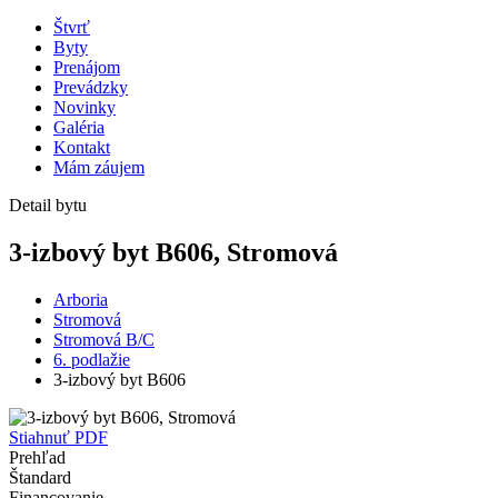
Štvrť
Byty
Prenájom
Prevádzky
Novinky
Galéria
Kontakt
Mám záujem
Detail bytu
3-izbový byt B606, Stromová
Arboria
Stromová
Stromová B/C
6. podlažie
3-izbový byt B606
Stiahnuť PDF
Prehľad
Štandard
Financovanie