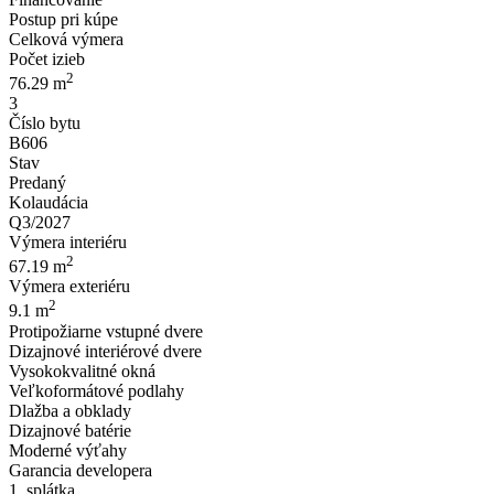
Postup pri kúpe
Celková výmera
Počet izieb
2
76.29 m
3
Číslo bytu
B606
Stav
Predaný
Kolaudácia
Q3/2027
Výmera interiéru
2
67.19 m
Výmera exteriéru
2
9.1 m
Protipožiarne vstupné dvere
Dizajnové interiérové dvere
Vysokokvalitné okná
Veľkoformátové podlahy
Dlažba a obklady
Dizajnové batérie
Moderné výťahy
Garancia developera
1. splátka