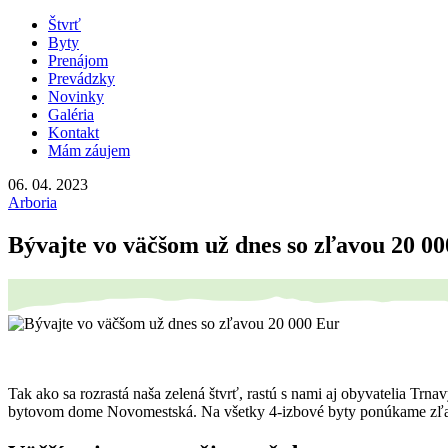
Štvrť
Byty
Prenájom
Prevádzky
Novinky
Galéria
Kontakt
Mám záujem
06. 04. 2023
Arboria
Bývajte vo väčšom už dnes so zľavou 20 0
Tak ako sa rozrastá naša zelená štvrť, rastú s nami aj obyvatelia Trna
bytovom dome Novomestská. Na všetky 4-izbové byty ponúkame z