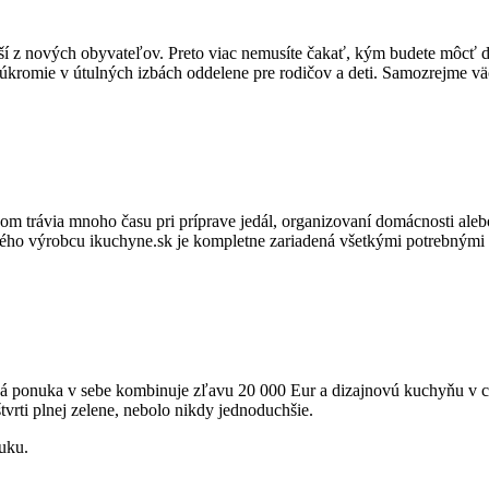
 z nových obyvateľov. Preto viac nemusíte čakať, kým budete môcť dop
súkromie v útulných izbách oddelene pre rodičov a deti. Samozrejme väčš
m trávia mnoho času pri príprave jedál, organizovaní domácnosti alebo 
ho výrobcu ikuchyne.sk je kompletne zariadená všetkými potrebnými sp
vaná ponuka v sebe kombinuje zľavu 20 000 Eur a dizajnovú kuchyňu v ce
tvrti plnej zelene, nebolo nikdy jednoduchšie.
nuku.
Prejsť na ponuku bytov