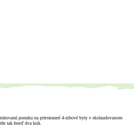
vás limitovanú ponuku na priestranné 4-izbové byty v skolaudovanom
ríte tak hneď dva krát.