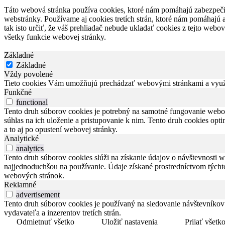
Táto webová stránka používa cookies, ktoré nám pomáhajú zabezpečiť
webstránky. Používame aj cookies tretích strán, ktoré nám pomáhajú
tak isto určiť, že váš prehliadač nebude ukladať cookies z tejto web
všetky funkcie webovej stránky.
Základné
Základné
Vždy povolené
Tieto cookies Vám umožňujú prechádzať webovými stránkami a využív
Funkčné
functional
Tento druh súborov cookies je potrebný na samotné fungovanie webov
súhlas na ich uloženie a pristupovanie k nim. Tento druh cookies opti
a to aj po opustení webovej stránky.
Analytické
analytics
Tento druh súborov cookies slúži na získanie údajov o návštevnosti we
najjednoduchšou na používanie. Údaje získané prostredníctvom týchto s
webových stránok.
Reklamné
advertisement
Tento druh súborov cookies je používaný na sledovanie návštevníkov 
vydavateľa a inzerentov tretích strán.
Odmietnuť všetko
Uložiť nastavenia
Prijať všetk