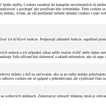
 lepšie služby. Cookies zaradené do kategórie nevyhnutných sú uložen
 analyzovať a pochopiť ako používate túto webstránku. Tieto cookies 
ovej stránky. Avšak, ak váš prehliadač nebude ukladať cookies z tejto 
ať ich kľúčové funkcie. Podporujú základné funkcie, napríklad príst
ých stránok a ich prípadný zákaz môže značne sťažiť alebo úplne zam
malizuje Vašu užívateľskú skúsenosť a ukladá informácie, ako sú napr. 
bovej stránky a tiež na zisťovanie, ako sa po našej stránke pohybujete
úborov cookies nie sú spájané s jednotlivcami, ale využívané čisto na 
na webových stránkach. Zámerom je zobraziť reklamu, ktorá je relevan
o