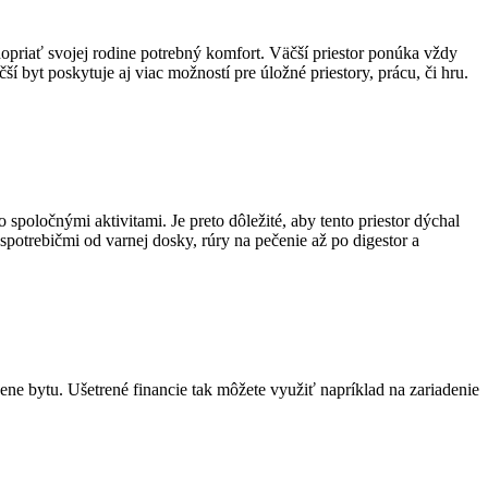
riať svojej rodine potrebný komfort. Väčší priestor ponúka vždy
í byt poskytuje aj viac možností pre úložné priestory, prácu, či hru.
spoločnými aktivitami. Je preto dôležité, aby tento priestor dýchal
otrebičmi od varnej dosky, rúry na pečenie až po digestor a
ne bytu. Ušetrené financie tak môžete využiť napríklad na zariadenie