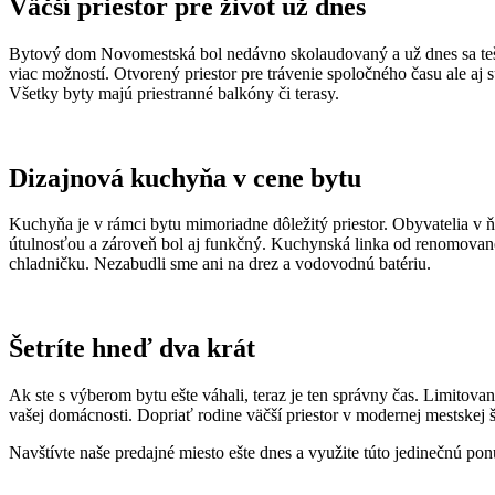
Väčší priestor pre život už dnes
Bytový dom Novomestská bol nedávno skolaudovaný a už dnes sa teší
viac možností. Otvorený priestor pre trávenie spoločného času ale aj 
Všetky byty majú priestranné balkóny či terasy.
Dizajnová kuchyňa v cene bytu
Kuchyňa je v rámci bytu mimoriadne dôležitý priestor. Obyvatelia v ňo
útulnosťou a zároveň bol aj funkčný. Kuchynská linka od renomované
chladničku. Nezabudli sme ani na drez a vodovodnú batériu.
Šetríte hneď dva krát
Ak ste s výberom bytu ešte váhali, teraz je ten správny čas. Limito
vašej domácnosti. Dopriať rodine väčší priestor v modernej mestskej š
Navštívte naše predajné miesto ešte dnes a využite túto jedinečnú po