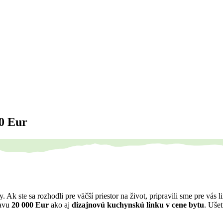
00 Eur
vy. Ak ste sa rozhodli pre väčší priestor na život, pripravili sme pre 
ľavu
20 000 Eur
ako aj
dizajnovú kuchynskú linku v cene bytu
. Ušet