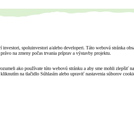
í investori, spoluinvestori a/alebo developeri. Táto webová stránka obs
jú právo na zmeny počas trvania príprav a výstavby projektu.
orozumeli ako používate túto webovú stránku a aby sme mohli zlepšiť 
 kliknutím na tlačidlo Súhlasím alebo upraviť nastavenia súborov coo