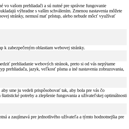
é vo vašom prehliadači a sú nutné pre správne fungovanie
sa ukladajú výhradne s vaším schválením. Zmenou nastavenia môžete
webovej stránky, nemusí mať prístup, alebo nebude môcť využívať
up k zabezpečeným oblastiam webovej stránky.
edziť prehliadanie webových stránok, preto si od vás nepýtame
typ prehliadača, jazyk, veľkosť písma a iné nastavenia zobrazovania,
, aby sme ju vedeli prispôsobovať tak, aby bola pre vás čo
štatistické potreby a zlepšenie fungovania a užívateľskej optimálnosti
tná a zaujímavá pre jednotlivého užívateľa a týmto hodnotnejšia pre