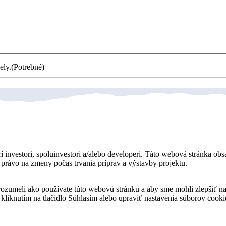
ely.
(Potrebné)
í investori, spoluinvestori a/alebo developeri. Táto webová stránka obs
jú právo na zmeny počas trvania príprav a výstavby projektu.
orozumeli ako používate túto webovú stránku a aby sme mohli zlepšiť 
 kliknutím na tlačidlo Súhlasím alebo upraviť nastavenia súborov coo