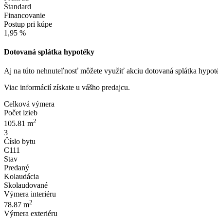
Štandard
Financovanie
Postup pri kúpe
1,95 %
Dotovaná splátka hypotéky
Aj na túto nehnuteľnosť môžete využiť akciu dotovaná splátka hypot
Viac informácií získate u vášho predajcu.
Celková výmera
Počet izieb
2
105.81 m
3
Číslo bytu
C111
Stav
Predaný
Kolaudácia
Skolaudované
Výmera interiéru
2
78.87 m
Výmera exteriéru