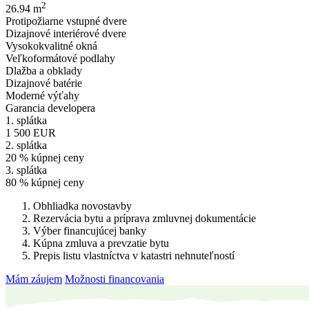
2
26.94 m
Protipožiarne vstupné dvere
Dizajnové interiérové dvere
Vysokokvalitné okná
Veľkoformátové podlahy
Dlažba a obklady
Dizajnové batérie
Moderné výťahy
Garancia developera
1. splátka
1 500 EUR
2. splátka
20 % kúpnej ceny
3. splátka
80 % kúpnej ceny
Obhliadka novostavby
Rezervácia bytu a príprava zmluvnej dokumentácie
Výber financujúcej banky
Kúpna zmluva a prevzatie bytu
Prepis listu vlastníctva v katastri nehnuteľností
Mám záujem
Možnosti financovania