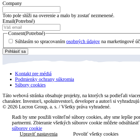
Company
Toto pole slúži na overenie a malo by zostať nezmenené.
Email
(Potrebné)
Consent
(Potrebné)
Súhlasím so spracovaním
osobných údajov
na marketingové úč
Prihlásiť sa
Kontakt pre médiá
Podmienky ochrany súkromia
Súbory cookies
Táto webová stránka obsahuje projekty, na ktorých sa podieľali viacer
charakter. Investor/i, spoluinvestor/i, developer a autor/i si vyhradzu
© 2026 Lucron Group, a. s. / Všetky práva vyhradené.
Radi by sme použili voliteľné súbory cookies, aby sme lepšie p
partnermi. Zbieranie všetkých súborov cookie môžete odsúhlasiť
súborov cookie
Upraviť nastavenia
Povoliť všetky cookies