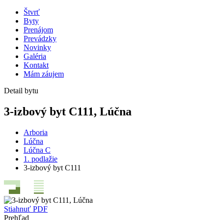
Štvrť
Byty
Prenájom
Prevádzky
Novinky
Galéria
Kontakt
Mám záujem
Detail bytu
3-izbový byt C111, Lúčna
Arboria
Lúčna
Lúčna C
1. podlažie
3-izbový byt C111
Stiahnuť PDF
Prehľad