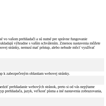
é vo vašom prehliadači a sú nutné pre správne fungovanie
sa ukladajú výhradne s vaším schválením. Zmenou nastavenia môžete
webovej stránky, nemusí mať prístup, alebo nebude môcť využívať
up k zabezpečeným oblastiam webovej stránky.
edziť prehliadanie webových stránok, preto si od vás nepýtame
typ prehliadača, jazyk, veľkosť písma a iné nastavenia zobrazovania,