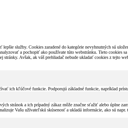
 lepšie služby. Cookies zaradené do kategórie nevyhnutných sú uložen
 analyzovať a pochopiť ako používate túto webstránku. Tieto cookies 
ovej stránky. Avšak, ak váš prehliadač nebude ukladať cookies z tejto 
ať ich kľúčové funkcie. Podporujú základné funkcie, napríklad príst
ých stránok a ich prípadný zákaz môže značne sťažiť alebo úplne zam
malizuje Vašu užívateľskú skúsenosť a ukladá informácie, ako sú napr. 