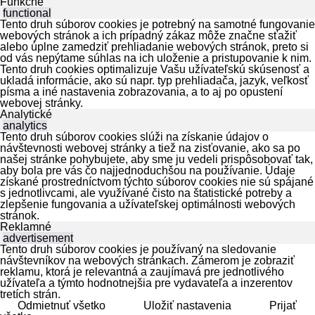
Funkčné
functional
Tento druh súborov cookies je potrebný na samotné fungovanie
webových stránok a ich prípadný zákaz môže značne sťažiť
alebo úplne zamedziť prehliadanie webových stránok, preto si
od vás nepýtame súhlas na ich uloženie a pristupovanie k nim.
Tento druh cookies optimalizuje Vašu užívateľskú skúsenosť a
ukladá informácie, ako sú napr. typ prehliadača, jazyk, veľkosť
písma a iné nastavenia zobrazovania, a to aj po opustení
webovej stránky.
Analytické
analytics
Tento druh súborov cookies slúži na získanie údajov o
návštevnosti webovej stránky a tiež na zisťovanie, ako sa po
našej stránke pohybujete, aby sme ju vedeli prispôsobovať tak,
aby bola pre vás čo najjednoduchšou na používanie. Údaje
získané prostredníctvom týchto súborov cookies nie sú spájané
s jednotlivcami, ale využívané čisto na štatistické potreby a
zlepšenie fungovania a užívateľskej optimálnosti webových
stránok.
Reklamné
advertisement
Tento druh súborov cookies je používaný na sledovanie
návštevníkov na webových stránkach. Zámerom je zobraziť
reklamu, ktorá je relevantná a zaujímavá pre jednotlivého
užívateľa a týmto hodnotnejšia pre vydavateľa a inzerentov
tretích strán.
Odmietnuť všetko
Uložiť nastavenia
Prijať