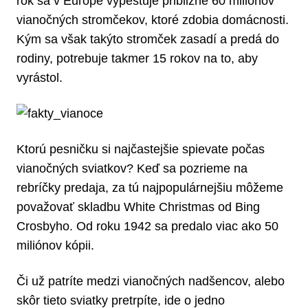
rok sa v Európe vypestuje približne 60 miliónov
vianočných stromčekov, ktoré zdobia domácnosti.
Kým sa však takýto stromček zasadí a predá do
rodiny, potrebuje takmer 15 rokov na to, aby
vyrástol.
Ktorú pesničku si najčastejšie spievate počas
vianočných sviatkov? Keď sa pozrieme na
rebríčky predaja, za tú najpopulárnejšiu môžeme
považovať skladbu White Christmas od Bing
Crosbyho. Od roku 1942 sa predalo viac ako 50
miliónov kópii.
Či už patríte medzi vianočných nadšencov, alebo
skôr tieto sviatky pretrpíte, ide o jedno