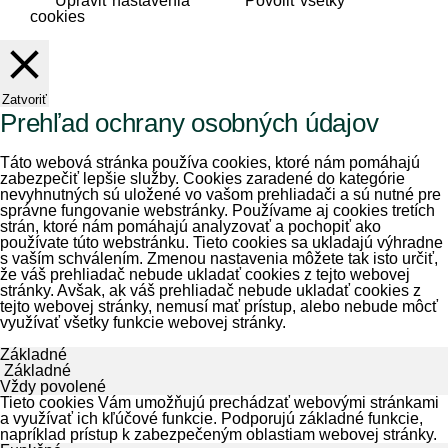
Upraviť nastavenia
Povoliť všetky
cookies
Zatvoriť
Prehľad ochrany osobných údajov
Táto webová stránka používa cookies, ktoré nám pomáhajú
zabezpečiť lepšie služby. Cookies zaradené do kategórie
nevyhnutných sú uložené vo vašom prehliadači a sú nutné pre
správne fungovanie webstránky. Používame aj cookies tretích
strán, ktoré nám pomáhajú analyzovať a pochopiť ako
používate túto webstránku. Tieto cookies sa ukladajú výhradne
s vaším schválením. Zmenou nastavenia môžete tak isto určiť,
že váš prehliadač nebude ukladať cookies z tejto webovej
stránky. Avšak, ak váš prehliadač nebude ukladať cookies z
tejto webovej stránky, nemusí mať prístup, alebo nebude môcť
využívať všetky funkcie webovej stránky.
Základné
Základné
Vždy povolené
Tieto cookies Vám umožňujú prechádzať webovými stránkami
a využívať ich kľúčové funkcie. Podporujú základné funkcie,
napríklad prístup k zabezpečeným oblastiam webovej stránky.