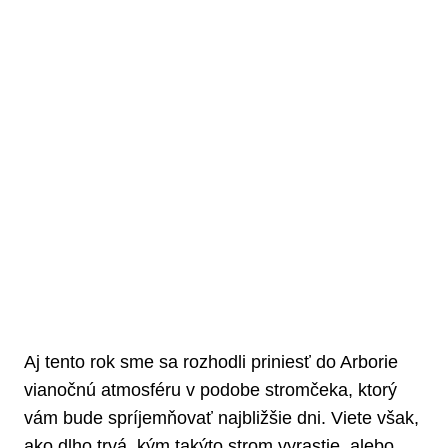
Aj tento rok sme sa rozhodli priniesť do Arborie
vianočnú atmosféru v podobe stromčeka, ktorý
vám bude spríjemňovať najbližšie dni. Viete však,
ako dlho trvá, kým takýto strom vyrastie, alebo