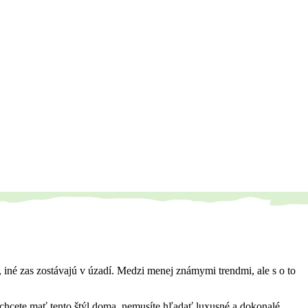
iné zas zostávajú v úzadí. Medzi menej známymi trendmi, ale s o to
chcete mať tento štýl doma, nemusíte hľadať luxusné a dokonalé