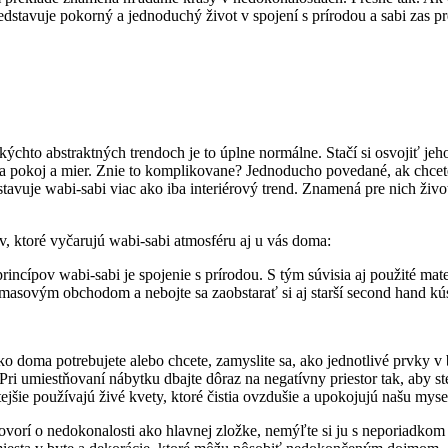
redstavuje pokorný a jednoduchý život v spojení s prírodou a sabi zas
kýchto abstraktných trendoch je to úplne normálne. Stačí si osvojiť jeh
a pokoj a mier. Znie to komplikovane? Jednoducho povedané, ak chcete
stavuje wabi-sabi viac ako iba interiérový trend. Znamená pre nich živ
ov, ktoré vyčarujú wabi-sabi atmosféru aj u vás doma:
cípov wabi-sabi je spojenie s prírodou. S tým súvisia aj použité materiá
ť masovým obchodom a nebojte sa zaobstarať si aj starší second hand k
o doma potrebujete alebo chcete, zamyslite sa, ako jednotlivé prvky v 
. Pri umiestňovaní nábytku dbajte dôraz na negatívny priestor tak, aby s
tejšie používajú živé kvety, ktoré čistia ovzdušie a upokojujú našu myse
hovorí o nedokonalosti ako hlavnej zložke, nemýľte si ju s neporiadk