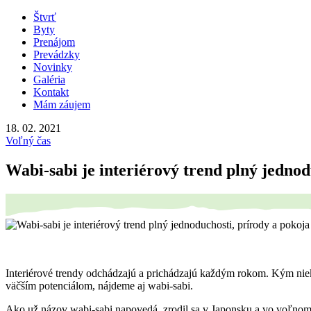
Štvrť
Byty
Prenájom
Prevádzky
Novinky
Galéria
Kontakt
Mám záujem
18. 02. 2021
Voľný čas
Wabi-sabi je interiérový trend plný jednod
Interiérové trendy odchádzajú a prichádzajú každým rokom. Kým niekt
väčším potenciálom, nájdeme aj wabi-sabi.
Ako už názov wabi-sabi napovedá, zrodil sa v Japonsku a vo voľnom 