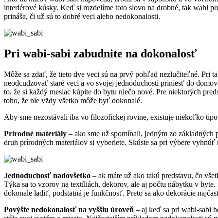
interiérové kúsky. Keď si rozdelíme toto slovo na drobné, tak wabi p
prináša, či už sú to dobré veci alebo nedokonalosti.
Pri wabi-sabi zabudnite na dokonalosť
Môže sa zdať, že tieto dve veci sú na prvý pohľad nezlučiteľné. Pri ta
neodcudzovať staré veci a vo svojej jednoduchosti priniesť do domov
to, že si každý mesiac kúpite do bytu niečo nové. Pre niektorých pred
toho, že nie vždy všetko môže byť dokonalé.
Aby sme nezostávali iba vo filozofickej rovine, existuje niekoľko tip
Prírodné materiály
– ako sme už spomínali, jedným zo základných prin
druh prírodných materiálov si vyberiete. Skúste sa pri výbere vyhnú
Jednoduchosť nadovšetko
– ak máte už ako takú predstavu, čo všetk
Týka sa to vzorov na textíliách, dekorov, ale aj počtu nábytku v byte
dokonale ladiť, podstatná je funkčnosť. Preto sa ako dekorácie najčas
Povýšte nedokonalosť na vyššiu úroveň
– aj keď sa pri wabi-sabi 