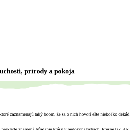
uchosti, prírody a pokoja
oré zaznamenajú taký boom, že sa o nich hovorí ešte niekoľko dekád, 
preklade znamená hľadanie krásy v nedokonalostiach. Presne tak. Ak 