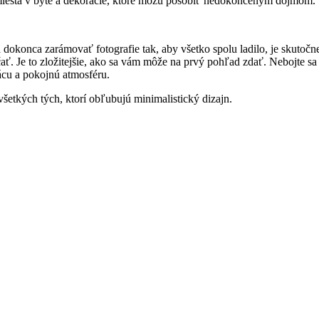
ú miesta v byte a dekorácie, ktoré môžu pôsobiť nedokončeným dojmom.
dokonca zarámovať fotografie tak, aby všetko spolu ladilo, je skutočne
čať. Je to zložitejšie, ako sa vám môže na prvý pohľad zdať. Nebojte 
mácu a pokojnú atmosféru.
 všetkých tých, ktorí obľubujú minimalistický dizajn.