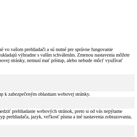
é vo vašom prehliadači a sú nutné pre správne fungovanie
sa ukladajú výhradne s vaším schválením. Zmenou nastavenia môžete
webovej stránky, nemusí mať prístup, alebo nebude môcť využívať
up k zabezpečeným oblastiam webovej stránky.
edziť prehliadanie webových stránok, preto si od vás nepýtame
typ prehliadača, jazyk, veľkosť písma a iné nastavenia zobrazovania,