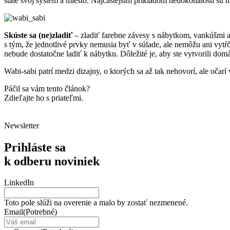
stále svoj systém a miesto. Najčastejším príkladom nedokonalosti s
Skúste sa (ne)zladiť
– zladiť farebne závesy s nábytkom, vankúšmi a 
s tým, že jednotlivé prvky nemusia byť v súlade, ale nemôžu ani vytŕ
nebude dostatočne ladiť k nábytku. Dôležité je, aby ste vytvorili do
Wabi-sabi patrí medzi dizajny, o ktorých sa až tak nehovorí, ale očarí
Páčil sa vám tento článok?
Zdieľajte ho s priateľmi.
Newsletter
Prihláste sa
k odberu noviniek
LinkedIn
Toto pole slúži na overenie a malo by zostať nezmenené.
Email
(Potrebné)