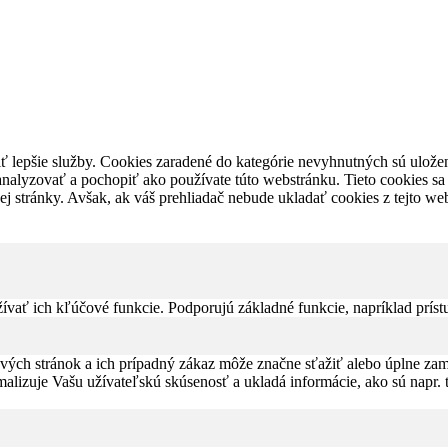
 lepšie služby. Cookies zaradené do kategórie nevyhnutných sú uložen
 analyzovať a pochopiť ako používate túto webstránku. Tieto cookies 
ovej stránky. Avšak, ak váš prehliadač nebude ukladať cookies z tejto 
ať ich kľúčové funkcie. Podporujú základné funkcie, napríklad príst
ých stránok a ich prípadný zákaz môže značne sťažiť alebo úplne zam
malizuje Vašu užívateľskú skúsenosť a ukladá informácie, ako sú napr. 