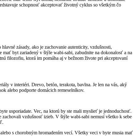
 predstavuje schopnosť akceptovať životný cyklus so všetkým čo
o hlavné zásady, ako je zachovanie autenticity, vzdušnosti,
 mať byt zariadený v štýle wabi-sabi, zabudnite na dokonalosť a na
otnú filozofiu, ktorá im pomáha aj v bežnom živote pri akceptovaní
ly v interiéri. Drevo, betón, terakota, bavlna. Je len na vás, aký
úsok alebo podporte domácich remeselníkov.
byte usporiadate. Vec, na ktorú by ste mali myslieť je jednoduchosť.
te zachovali vzdušnosť izieb. V štýle wabi-sabi nemusí všetko k sebe
ľ.
om alebo s chorobným hromadením vecí. Všetky veci v byte musia mať