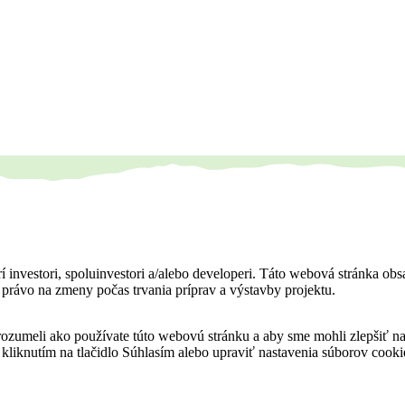
í investori, spoluinvestori a/alebo developeri. Táto webová stránka obs
jú právo na zmeny počas trvania príprav a výstavby projektu.
orozumeli ako používate túto webovú stránku a aby sme mohli zlepšiť 
 kliknutím na tlačidlo Súhlasím alebo upraviť nastavenia súborov coo