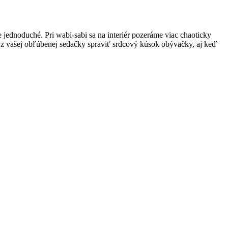
 jednoduché. Pri wabi-sabi sa na interiér pozeráme viac chaoticky
sa z vašej obľúbenej sedačky spraviť srdcový kúsok obývačky, aj keď